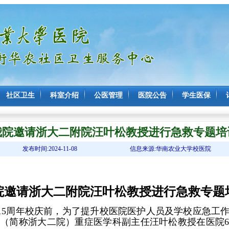
社区卫生
科室介绍
公医管理
医院公告
学生医保
我院邀请浙大二附院汪叶松教授进行急救专题培
发布时间:2024-11-08
信息来源:华南农业大学校医院
院邀请
浙大二
附
院汪叶松教授进行急救专题
115周年校庆前，为了
提升校医院医护人员及
学校
应急工
院（简称浙大二院）重症医学科副主任汪叶松教授
在医院