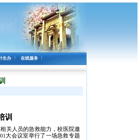
计生办
在线服务
训
培训
作相关人员的急救能力
，校医院邀
601大会议室举行
了一场急救专题